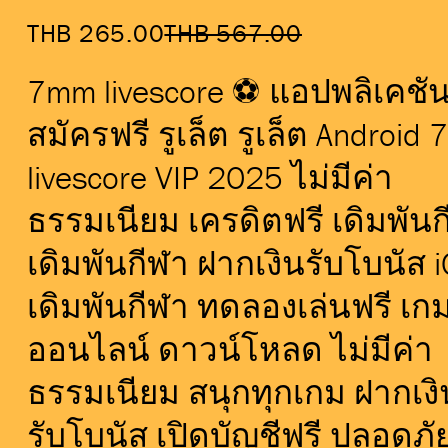
S
THB 265.00
O
THB 567.00
a
r
l
i
7mm livescore ⚽️ แอปพลิเคชัน
e
g
P
i
สมัครฟรี รูเล็ต รูเล็ต Android 
r
n
i
a
livescore VIP 2025 ไม่มีค่า
c
l
e
P
ธรรมเนียม เครดิตฟรี เดิมพันก
:
r
i
เดิมพันกีฬา ฝากเงินรับโบนัส i
c
e
เดิมพันกีฬา ทดลองเล่นฟรี เก
:
ออนไลน์ ดาวน์โหลด ไม่มีค่า
ธรรมเนียม สนุกทุกเกม ฝากเงิ
รับโบนัส เปิดบัญชีฟรี ปลอดภั