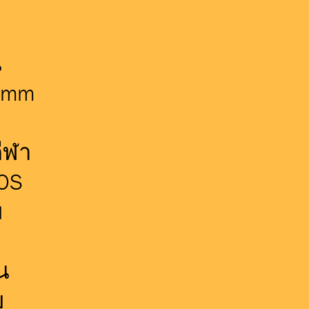
 
7mm 
ีฬา 
OS 
ม
น
ย