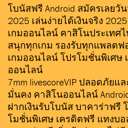
โบนัสฟรี Android สมัครเลยวันน
2025 เล่นง่ายได้เงินจริง 2025
เกมออนไลน์ คาสิโนประเทศไ
สนุกทุกเกม รองรับทุกแพลตฟอ
เกมออนไลน์ โปรโมชั่นพิเศษ 
ออนไลน์
7mm livescore
VIP ปลอดภัยแล
มั่นคง คาสิโนออนไลน์ Androi
ฝากเงินรับโบนัส บาคาร่าฟรี 
โมชั่นพิเศษ เครดิตฟรี แทงบอ