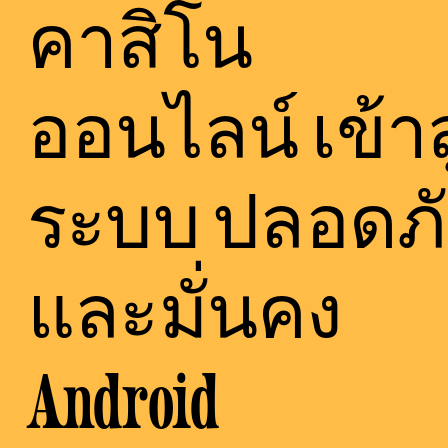
คาสิโน
ออนไลน์ เข้าสู
ระบบ ปลอดภ
และมั่นคง
Android