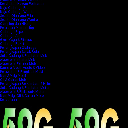
Kesehatan Hewan Peliharaan
Baju Olahraga Pria
Baju Olahraga Wanita
Sepatu Olahraga Pria
Sepatu Olahraga Wanita
Camping dan Hiking
Peralatan Memancing
Olahraga Sepeda
Olahraga Air
Gym, Yoga & Fitness
Olahraga Raket
Perlengkapan Olahraga
Perlengkapan Sepak Bola
Suku Cadang & Peralatan Mobil
Aksesoris Interior Mobil
Aksesoris Exterior Mobil
Kamera Mobil, Audio & Video
Perawatan & Pengkilat Mobil
Ban & Velg Mobil
Oli & Cairan Mobil
Perlengkapan Berkendara & Helm
Suku Cadang & Peralatan Motor
Aksesoris & Elektronik Motor
Ban, Velg, Oli & Cairan Motor
Kendaraan