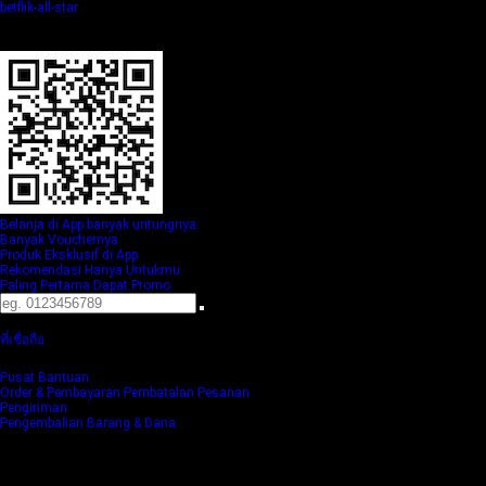
betflik-all-star
เว็บcasinoonline
Download Aplikasinya dan Belanja Sekarang!
Belanja di App banyak untungnya:
Banyak Vouchernya
Produk Eksklusif di App
Rekomendasi Hanya Untukmu
Paling Pertama Dapat Promo
Success! Please check your phone for the download link
ที่เชื่อถือ
ที่นิยมมากที่สุด
Pusat Bantuan
Order & Pembayaran
Pembatalan Pesanan
Pengiriman
Pengembalian Barang & Dana
Hubungi kami di
Live Chat (24 Jam)
789vip
789vip
Nomor pesanan: