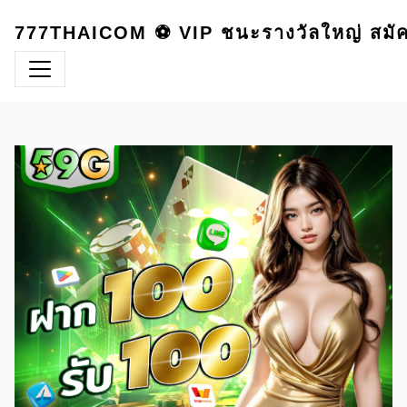
777THAICOM ⚽️ VIP ชนะรางวัลใหญ่ สมัค