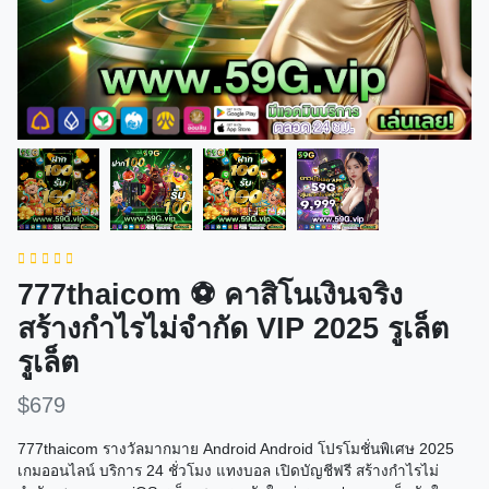
777thaicom ⚽️ คาสิโนเงินจริง
สร้างกำไรไม่จำกัด VIP 2025 รูเล็ต
รูเล็ต
$679
777thaicom รางวัลมากมาย Android Android โปรโมชั่นพิเศษ 2025
เกมออนไลน์ บริการ 24 ชั่วโมง แทงบอล เปิดบัญชีฟรี สร้างกำไรไม่