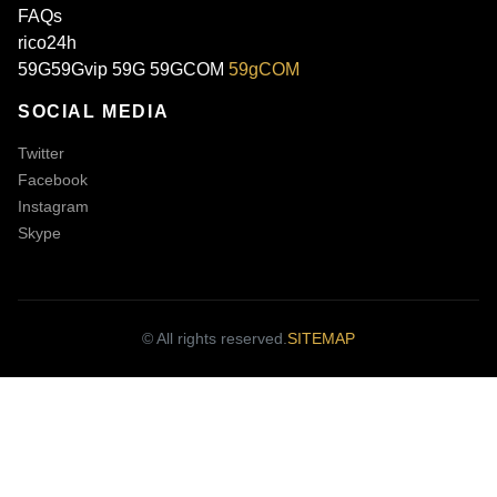
FAQs
rico24h
59G59Gvip 59G 59GCOM
59gCOM
SOCIAL MEDIA
Twitter
Facebook
Instagram
Skype
© All rights reserved.
SITEMAP