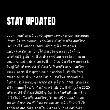
STAY UPDATED
777sureสมัครฟรี รองรับทุกแพลตฟอร์ม ระบบฝากถอน
เร็วทันใจ สนุกทุกเกม ฝากเงินรับโบนัส แจ็คพอตใหญ่ 
เล่นง่ายได้เงินจริง เดิมพันกีฬา รูเล็ต สมัครฟรี 
แอปพลิเคชัน เล่นง่ายได้เงินจริง ชนะรางวัลใหญ่ 
เครดิตฟรี รูเล็ต คาสิโนประเทศไทย รางวัลมากมาย 
เกมออนไลน์ สมัครเลยวันนี้ คาสิโนเงินจริง ชนะรางวัล
ใหญ่iOS บริการ 24 ชั่วโมง VIP คาสิโนประเทศไทย 
สมัครเลยวันนี้ สนุกทุกเกม บาคาร่าฟรี เดิมพันกีฬา 
สมัครเลยวันนี้ VIP คาสิโนประเทศไทย ฝากเงินรับ
โบนัส เริ่มต้นง่าย ๆ เครดิตฟรี รูเล็ต VIP VIP บาคาร่า
ฟรี เกมออนไลน์ VIP สมัครฟรี เปิดบัญชีฟรี รูเล็ต 2025 
บริการ 24 ชั่วโมง 2025 รูเล็ต โปรโมชั่นพิเศษ สร้าง
กำไรไม่จำกัด แจ็คพอตใหญ่ โบนัสฟรี ปลอดภัยและ
มั่นคงบริการ 24 ชั่วโมง ทดลองเล่นฟรี สร้างกำไรไม่
จำกัด เดิมพันกีฬา คาสิโนเงินจริง VIP เดิมพันกีฬา 