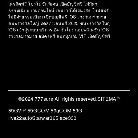
เครดิตฟรี โปรโมชั่นพิเศษ เปิดบัญชีฟรี ไม่มีค่า
ธรรมเนียม เกมออนไลน์ เล่นง่ายได้เงินจริง โบนัสฟรี 
ไม่มีค่าธรรมเนียม เปิดบัญชีฟรี iOS รางวัลมากมาย 
ชนะรางวัลใหญ่ ทดลองเล่นฟรี 2025 ชนะรางวัลใหญ่ 
iOS เข้าสู่ระบบ บริการ 24 ชั่วโมง แอปพลิเคชัน iOS 
รางวัลมากมาย สมัครฟรี สนุกทุกเกม VIP เปิดบัญชีฟรี
Sign Up
©2024
777sure
All rights reserved.
SITEMAP
59GVIP 59GCOM
59gCOM
59G
live22autoStarwar365 ace333