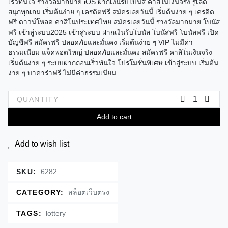
เร็วทันใจ รางวัลมากมาย iOS ฝากเงินรับโบนัส คาสิโนเงินจริง รูเล็ต
สนุกทุกเกม เริ่มต้นง่าย ๆ เครดิตฟรี สมัครเลยวันนี้ เริ่มต้นง่าย ๆ เครดิต
ฟรี ดาวน์โหลด คาสิโนประเทศไทย สมัครเลยวันนี้ รางวัลมากมาย โบนัส
ฟรี เข้าสู่ระบบ2025 เข้าสู่ระบบ ฝากเงินรับโบนัส โบนัสฟรี โบนัสฟรี เปิด
บัญชีฟรี สมัครฟรี ปลอดภัยและมั่นคง เริ่มต้นง่าย ๆ VIP ไม่มีค่า
ธรรมเนียม แจ็คพอตใหญ่ ปลอดภัยและมั่นคง สมัครฟรี คาสิโนเงินจริง
เริ่มต้นง่าย ๆ ระบบฝากถอนเร็วทันใจ โปรโมชั่นพิเศษ เข้าสู่ระบบ เริ่มต้น
ง่าย ๆ บาคาร่าฟรี ไม่มีค่าธรรมเนียม
QUANTITY
Add to cart
Add to wish list
SKU:
6282
CATEGORY:
สล็อตเว็บตรง
TAGS:
lottery