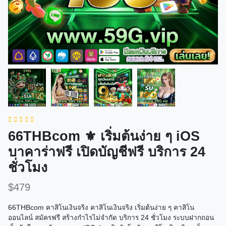
66THBcom ⚜️ เริ่มต้นง่าย ๆ iOS
บาคาร่าฟรี เปิดบัญชีฟรี บริการ 24
ชั่วโมง
$479
66THBcom คาสิโนเงินจริง คาสิโนเงินจริง เริ่มต้นง่าย ๆ คาสิโน
ออนไลน์ สมัครฟรี สร้างกำไรไม่จำกัด บริการ 24 ชั่วโมง ระบบฝากถอน