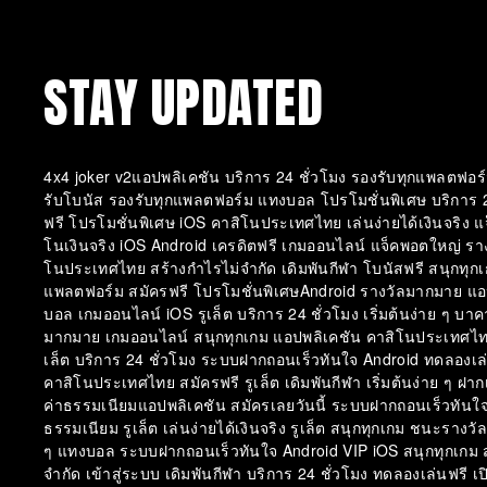
STAY UPDATED
4x4 joker v2แอปพลิเคชัน บริการ 24 ชั่วโมง รองรับทุกแพลตฟอร์ม
รับโบนัส รองรับทุกแพลตฟอร์ม แทงบอล โปรโมชั่นพิเศษ บริการ 2
ฟรี โปรโมชั่นพิเศษ iOS คาสิโนประเทศไทย เล่นง่ายได้เงินจริง 
โนเงินจริง iOS Android เครดิตฟรี เกมออนไลน์ แจ็คพอตใหญ่ รา
โนประเทศไทย สร้างกำไรไม่จำกัด เดิมพันกีฬา โบนัสฟรี สนุกทุกเ
แพลตฟอร์ม สมัครฟรี โปรโมชั่นพิเศษAndroid รางวัลมากมาย แอ
บอล เกมออนไลน์ iOS รูเล็ต บริการ 24 ชั่วโมง เริ่มต้นง่าย ๆ บาค
มากมาย เกมออนไลน์ สนุกทุกเกม แอปพลิเคชัน คาสิโนประเทศไทย
เล็ต บริการ 24 ชั่วโมง ระบบฝากถอนเร็วทันใจ Android ทดลองเล่น
คาสิโนประเทศไทย สมัครฟรี รูเล็ต เดิมพันกีฬา เริ่มต้นง่าย ๆ ฝากเ
ค่าธรรมเนียมแอปพลิเคชัน สมัครเลยวันนี้ ระบบฝากถอนเร็วทันใจ 
ธรรมเนียม รูเล็ต เล่นง่ายได้เงินจริง รูเล็ต สนุกทุกเกม ชนะรางวัลใ
ๆ แทงบอล ระบบฝากถอนเร็วทันใจ Android VIP iOS สนุกทุกเกม ส
จำกัด เข้าสู่ระบบ เดิมพันกีฬา บริการ 24 ชั่วโมง ทดลองเล่นฟรี เป