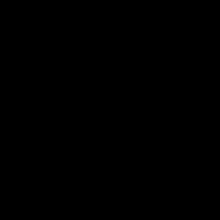
Sign Up