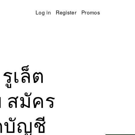
Log in
Register
Promos
รูเล็ต
 สมัคร
ดบัญชี