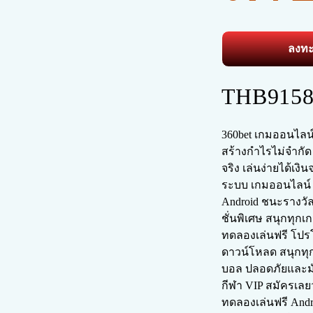
ลงทะ
THB9158
360bet เกมออนไลน์
สร้างกำไรไม่จำกัด
จริง เล่นง่ายได้เงิ
ระบบ เกมออนไลน์ เ
Android ชนะรางวั
ชั่นพิเศษ สนุกทุกเ
ทดลองเล่นฟรี โปรโ
ดาวน์โหลด สนุกทุ
บอล ปลอดภัยและมั
กีฬา VIP สมัครเลยว
ทดลองเล่นฟรี Andro