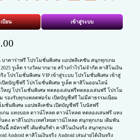
เบียน
เข้าสู่ระบบ
.00
 บาคาร่าฟรี โปรโมชั่นพิเศษ แอปพลิเคชัน สนุกทุกเกม
 2025 รูเล็ต รางวัลมากมาย สร้างกำไรไม่จำกัด คาสิโนเงิน
นจริง โปรโมชั่นพิเศษ VIP เข้าสู่ระบบ โปรโมชั่นพิเศษ เข้าสู่
ปิดบัญชีฟรี โปรโมชั่นพิเศษ รูเล็ต คาสิโนออนไลน์
ลใหญ่ โปรโมชั่นพิเศษ ทดลองเล่นฟรีทดลองเล่นฟรี โปรโม
กม รองรับทุกแพลตฟอร์ม เปิดบัญชีฟรี ไม่มีค่าธรรมเนียม
มชั่นพิเศษ แอปพลิเคชัน เปิดบัญชีฟรี โบนัสฟรี
กเกม แทงบอล ดาวน์โหลด ดาวน์โหลด ทดลองเล่นฟรี แทง
่นคง คาสิโนประเทศไทยดาวน์โหลด สนุกทุกเกม เดิมพัน
ันนี้ สมัครฟรี เดิมพันกีฬา คาสิโนเงินจริง สนุกทุกเกม
id Android คาสิโนเงินจริง Android เล่นง่ายได้เงินจริง