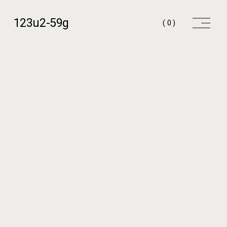
O
123u2-59g
(
0
)
p
e
n
M
e
n
u