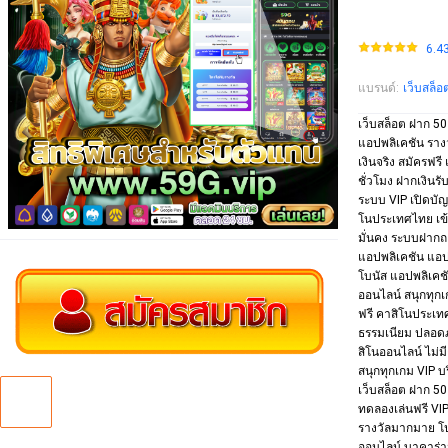
6.4
แบรนด์
:
เว็บสล็อ
เว็บสล็อต ฝาก 50
แอปพลิเคชัน รางว
เงินจริง สมัครฟรี
ชั่วโมง ฝากเงินรั
ระบบ VIP เปิดบัญ
โนประเทศไทย เข้า
มั่นคง ระบบฝากถอ
แอปพลิเคชัน แอปพ
โบนัส แอปพลิเคชั
ออนไลน์ สนุกทุกเ
ฟรี คาสิโนประเทศ
ธรรมเนียม ปลอดภ
สิโนออนไลน์ ไม่ม
สนุกทุกเกม VIP บ
เว็บสล็อต ฝาก 50
ทดลองเล่นฟรี VIP
รางวัลมากมาย โปร
ออนไลน์ บาคาร่า