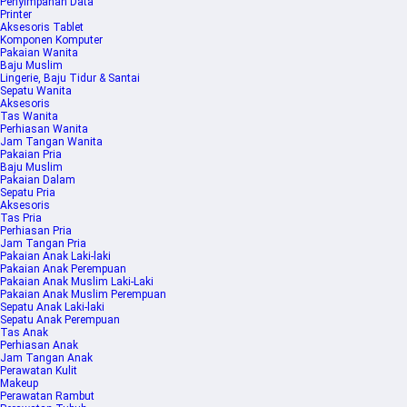
Penyimpanan Data
Printer
Aksesoris Tablet
Komponen Komputer
Pakaian Wanita
Baju Muslim
Lingerie, Baju Tidur & Santai
Sepatu Wanita
Aksesoris
Tas Wanita
Perhiasan Wanita
Jam Tangan Wanita
Pakaian Pria
Baju Muslim
Pakaian Dalam
Sepatu Pria
Aksesoris
Tas Pria
Perhiasan Pria
Jam Tangan Pria
Pakaian Anak Laki-laki
Pakaian Anak Perempuan
Pakaian Anak Muslim Laki-Laki
Pakaian Anak Muslim Perempuan
Sepatu Anak Laki-laki
Sepatu Anak Perempuan
Tas Anak
Perhiasan Anak
Jam Tangan Anak
Perawatan Kulit
Makeup
Perawatan Rambut