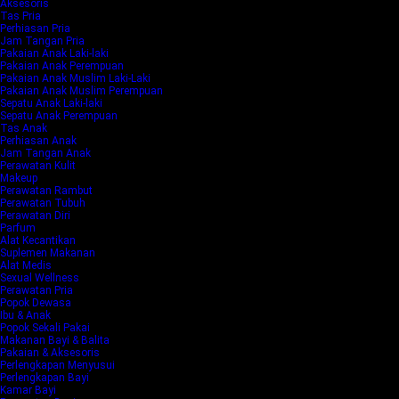
Aksesoris
Tas Pria
Perhiasan Pria
Jam Tangan Pria
Pakaian Anak Laki-laki
Pakaian Anak Perempuan
Pakaian Anak Muslim Laki-Laki
Pakaian Anak Muslim Perempuan
Sepatu Anak Laki-laki
Sepatu Anak Perempuan
Tas Anak
Perhiasan Anak
Jam Tangan Anak
Perawatan Kulit
Makeup
Perawatan Rambut
Perawatan Tubuh
Perawatan Diri
Parfum
Alat Kecantikan
Suplemen Makanan
Alat Medis
Sexual Wellness
Perawatan Pria
Popok Dewasa
Ibu & Anak
Popok Sekali Pakai
Makanan Bayi & Balita
Pakaian & Aksesoris
Perlengkapan Menyusui
Perlengkapan Bayi
Kamar Bayi