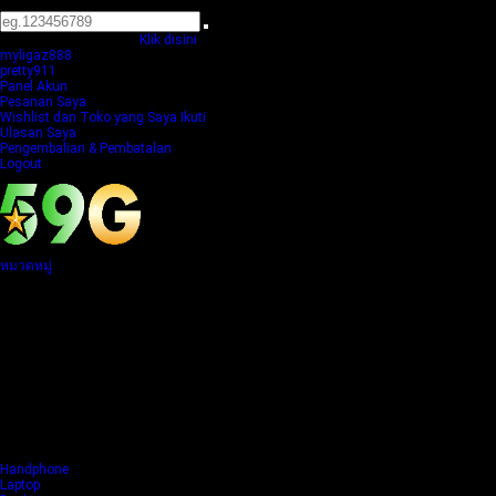
Nomor pesanan:
Untuk bantuan silakan,
Klik disini
myligaz888
pretty911
Panel Akun
Pesanan Saya
Wishlist dan Toko yang Saya Ikuti
Ulasan Saya
Pengembalian & Pembatalan
Logout
หมวดหมู่
Peralatan Elektronik
Aksesoris Elektronik
Fashion & Aksesoris Wanita
Fashion & Aksesoris Pria
Fashion & Aksesoris Anak
Kesehatan & Kecantikan
Bayi & Mainan
TV & Elektronik Rumah
Keperluan Rumah & Gaya Hidup
Kebutuhan Rumah Tangga
Olahraga & Outdoor
Otomotif
Handphone
Laptop