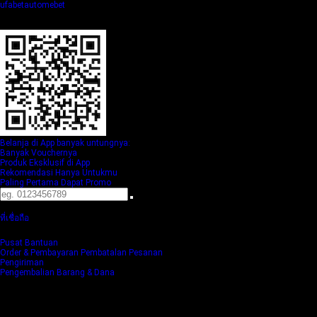
ufabetautomebet
SGgame99
Download Aplikasinya dan Belanja Sekarang!
Belanja di App banyak untungnya:
Banyak Vouchernya
Produk Eksklusif di App
Rekomendasi Hanya Untukmu
Paling Pertama Dapat Promo
Success! Please check your phone for the download link
ที่เชื่อถือ
ที่นิยมมากที่สุด
Pusat Bantuan
Order & Pembayaran
Pembatalan Pesanan
Pengiriman
Pengembalian Barang & Dana
Hubungi kami di
Live Chat (24 Jam)
เบอร์ติดต่อufabet
เบอร์ติดต่อufabet