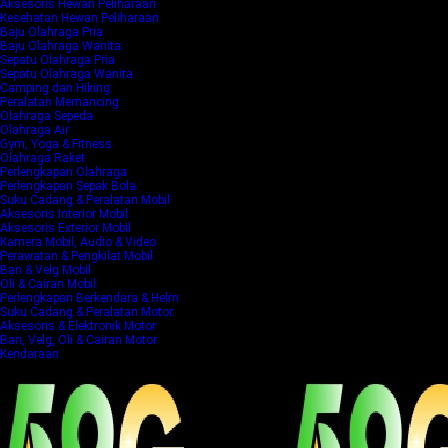
Aksesoris Hewan Peliharaan
Kesehatan Hewan Peliharaan
Baju Olahraga Pria
Baju Olahraga Wanita
Sepatu Olahraga Pria
Sepatu Olahraga Wanita
Camping dan Hiking
Peralatan Memancing
Olahraga Sepeda
Olahraga Air
Gym, Yoga & Fitness
Olahraga Raket
Perlengkapan Olahraga
Perlengkapan Sepak Bola
Suku Cadang & Peralatan Mobil
Aksesoris Interior Mobil
Aksesoris Exterior Mobil
Kamera Mobil, Audio & Video
Perawatan & Pengkilat Mobil
Ban & Velg Mobil
Oli & Cairan Mobil
Perlengkapan Berkendara & Helm
Suku Cadang & Peralatan Motor
Aksesoris & Elektronik Motor
Ban, Velg, Oli & Cairan Motor
Kendaraan