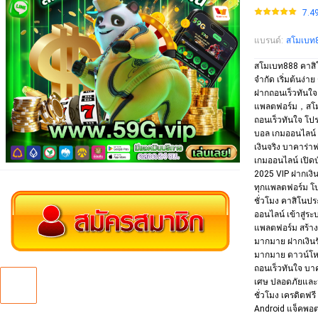
7.4
แบรนด์
:
สโมเบท
สโมเบท888 คาสิโน
จำกัด เริ่มต้นง่
ฝากถอนเร็วทันใจ 
แพลตฟอร์ม，สโมเบ
ถอนเร็วทันใจ โป
บอล เกมออนไลน์ บ
เงินจริง บาคาร่
เกมออนไลน์ เปิดบ
2025 VIP ฝากเงิ
ทุกแพลตฟอร์ม โบ
ชั่วโมง คาสิโน
ออนไลน์ เข้าสู่ระ
แพลตฟอร์ม สร้างก
มากมาย ฝากเงินรั
มากมาย ดาวน์โห
ถอนเร็วทันใจ บาคา
เศษ ปลอดภัยและมั
ชั่วโมง เครดิตฟร
Android แจ็คพอต