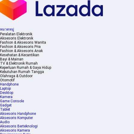
หมวดหมู่
Peralatan Elektronik
Aksesoris Elektronik
Fashion & Aksesoris Wanita
Fashion & Aksesoris Pria
Fashion & Aksesoris Anak
Kesehatan & Kecantikan
Bayi & Mainan
TV & Elektronik Rumah
Keperluan Rumah & Gaya Hidup
Kebutuhan Rumah Tangga
Olahraga & Outdoor
Otomotif
Handphone
Laptop
Desktop
Kamera
Game Console
Gadget
Tablet
Aksesoris Handphone
Aksesoris Komputer
Audio
Aksesoris Berteknologi
Aksesoris Kamera