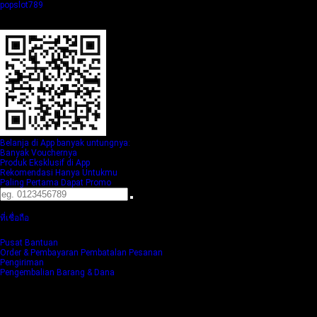
popslot789
member winner641 net
Download Aplikasinya dan Belanja Sekarang!
Belanja di App banyak untungnya:
Banyak Vouchernya
Produk Eksklusif di App
Rekomendasi Hanya Untukmu
Paling Pertama Dapat Promo
Success! Please check your phone for the download link
ที่เชื่อถือ
ที่นิยมมากที่สุด
Pusat Bantuan
Order & Pembayaran
Pembatalan Pesanan
Pengiriman
Pengembalian Barang & Dana
Hubungi kami di
Live Chat (24 Jam)
สล็อตวัวทองpg
สล็อตวัวทองpg