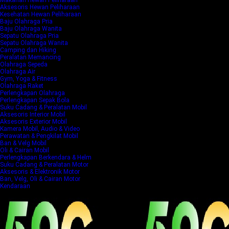
Makanan Hewan Peliharaan
Aksesoris Hewan Peliharaan
Kesehatan Hewan Peliharaan
Baju Olahraga Pria
Baju Olahraga Wanita
Sepatu Olahraga Pria
Sepatu Olahraga Wanita
Camping dan Hiking
Peralatan Memancing
Olahraga Sepeda
Olahraga Air
Gym, Yoga & Fitness
Olahraga Raket
Perlengkapan Olahraga
Perlengkapan Sepak Bola
Suku Cadang & Peralatan Mobil
Aksesoris Interior Mobil
Aksesoris Exterior Mobil
Kamera Mobil, Audio & Video
Perawatan & Pengkilat Mobil
Ban & Velg Mobil
Oli & Cairan Mobil
Perlengkapan Berkendara & Helm
Suku Cadang & Peralatan Motor
Aksesoris & Elektronik Motor
Ban, Velg, Oli & Cairan Motor
Kendaraan