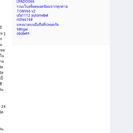
UFADOG66
รวมเว็บสล็อตยอดนิยมจากทุกค่าย
TONY66 v2
ufa1112 automebet
riches168
แทงมวยบนมือถือที่ปลอดภัย
มี
98tiger
ม รู
sbobet9
ตก
โน
ไทย
ิโน
่าย
ัส
นัส
ี้
ชี
ิน
ร 24
นัส
ิน