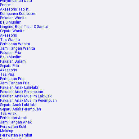
Penyimpanan Data
Printer
Aksesoris Tablet
Komponen Komputer
Pakaian Wanita
Baju Muslim
Lingerie, Baju Tidur & Santai
Sepatu Wanita
Aksesoris
Tas Wanita
Perhiasan Wanita
Jam Tangan Wanita
Pakaian Pria
Baju Muslim
Pakaian Dalam
Sepatu Pria
Aksesoris
Tas Pria
Perhiasan Pria
Jam Tangan Pria
Pakaian Anak Laki-laki
Pakaian Anak Perempuan
Pakaian Anak Muslim Laki-Laki
Pakaian Anak Muslim Perempuan
Sepatu Anak Laki-laki
Sepatu Anak Perempuan
Tas Anak
Perhiasan Anak
Jam Tangan Anak
Perawatan Kulit
Makeup
Perawatan Rambut