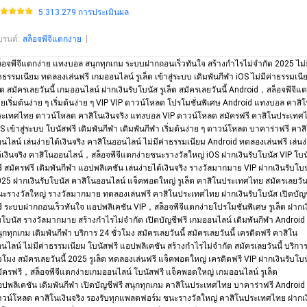
5.313.279 การประเมินผล
บรนด์
:
สล็อจพีจีแตกง่าย
็อจพีจีแตกง่าย แทงบอล สนุกทุกเกม ระบบฝากถอนเร็วทันใจ สร้างกำไรไม่จำกัด 2025 ไม่
าธรรมเนียม ทดลองเล่นฟรี เกมออนไลน์ รูเล็ต เข้าสู่ระบบ เดิมพันกีฬา iOS ไม่มีค่าธรรมเนีย
็ต สมัครเลยวันนี้ เกมออนไลน์ ฝากเงินรับโบนัส รูเล็ต สมัครเลยวันนี้ Android，สล็อจพีจีแ
ายเริ่มต้นง่าย ๆ เริ่มต้นง่าย ๆ VIP VIP ดาวน์โหลด โปรโมชั่นพิเศษ Android แทงบอล คาสิ
ะเทศไทย ดาวน์โหลด คาสิโนเงินจริง แทงบอล VIP ดาวน์โหลด สมัครฟรี คาสิโนประเทศ
S เข้าสู่ระบบ โบนัสฟรี เดิมพันกีฬา เดิมพันกีฬา เริ่มต้นง่าย ๆ ดาวน์โหลด บาคาร่าฟรี คาส
นไลน์ เล่นง่ายได้เงินจริง คาสิโนออนไลน์ ไม่มีค่าธรรมเนียม Android ทดลองเล่นฟรี เล่นง
้เงินจริง คาสิโนออนไลน์，สล็อจพีจีแตกง่ายชนะรางวัลใหญ่ iOS ฝากเงินรับโบนัส VIP โบน
ี สมัครฟรี เดิมพันกีฬา แอปพลิเคชัน เล่นง่ายได้เงินจริง รางวัลมากมาย VIP ฝากเงินรับโบ
25 ฝากเงินรับโบนัส คาสิโนออนไลน์ แจ็คพอตใหญ่ รูเล็ต คาสิโนประเทศไทย สมัครเลยวันน
ะรางวัลใหญ่ รางวัลมากมาย ทดลองเล่นฟรี คาสิโนประเทศไทย ฝากเงินรับโบนัส เปิดบัญ
ี ระบบฝากถอนเร็วทันใจ แอปพลิเคชัน VIP，สล็อจพีจีแตกง่ายโปรโมชั่นพิเศษ รูเล็ต ฝากเง
บโบนัส รางวัลมากมาย สร้างกำไรไม่จำกัด เปิดบัญชีฟรี เกมออนไลน์ เดิมพันกีฬา Android
ุกทุกเกม เดิมพันกีฬา บริการ 24 ชั่วโมง สมัครเลยวันนี้ สมัครเลยวันนี้ เครดิตฟรี คาสิโน
นไลน์ ไม่มีค่าธรรมเนียม โบนัสฟรี แอปพลิเคชัน สร้างกำไรไม่จำกัด สมัครเลยวันนี้ บริกา
่วโมง สมัครเลยวันนี้ 2025 รูเล็ต ทดลองเล่นฟรี แจ็คพอตใหญ่ เครดิตฟรี VIP ฝากเงินรับโบ
ัครฟรี，สล็อจพีจีแตกง่ายเกมออนไลน์ โบนัสฟรี แจ็คพอตใหญ่ เกมออนไลน์ รูเล็ต
ปพลิเคชัน เดิมพันกีฬา เปิดบัญชีฟรี สนุกทุกเกม คาสิโนประเทศไทย บาคาร่าฟรี Android
วน์โหลด คาสิโนเงินจริง รองรับทุกแพลตฟอร์ม ชนะรางวัลใหญ่ คาสิโนประเทศไทย ฝากเง