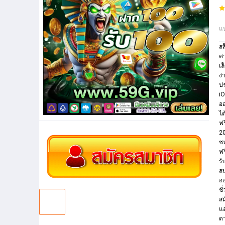
แ
สล
ค่
เล
ง่
ปร
iO
ออ
ได
ฟร
20
ชน
ฟร
รั
สน
ออ
ชั
สม
แอ
ดา