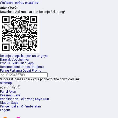
เว็บไซต์การพนันประเทศไทย
สมัครสโบเบ็ต
Download Aplikasinya dan Belanja Sekarang!
Belanja di App banyak untungnya:
Banyak Vouchernya
Produk Eksklusif di App
Rekomendasi Hanya Untukmu
Paling Pertama Dapat Promo
Success! Please check your phone for the download link
sitemap
เข้าร่วมเดี๋ยวนี้
Panel Akun
Pesanan Saya
Wishlist dan Toko yang Saya Ikuti
Ulasan Saya
Pengembalian & Pembatalan
Logout