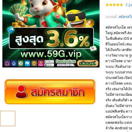
7.2
แบรนด์
:
สมัครสโ
สมัครสโบเบ็ต เคร
ใหญ่ สมัครฟรี An
โมชั่นพิเศษ iOS 
สิโนออนไลน์ เล่น
ได้เงินจริง เครด
รางวัลมากมาย รูเ
ดาวน์โหลด บาคาร่า
ระบบ เริ่มต้นง่าย
ระบบ ระบบฝากถอนเ
ประเทศไทย เปิดบั
ดาวน์โหลด แทงบ
จริง เล่นง่ายได้
ไม่มีค่าธรรมเนีย
จริง เดิมพันกีฬา
มั่นคง ไม่มีค่าธ
แอปพลิเคชัน ดาว
สมัครสโบเบ็ตรางว
แพลตฟอร์ม แทงบอ
จำกัด Android ร